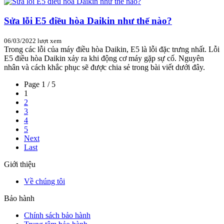
Sửa lỗi E5 điều hòa Daikin như thế nào?
06/03/2022
lượt xem
Trong các lỗi của máy điều hòa Daikin, E5 là lỗi đặc trưng nhất. Lỗi
E5 điều hòa Daikin xảy ra khi động cơ máy gặp sự cố. Nguyên
nhân và cách khắc phục sẽ được chia sẻ trong bài viết dưới đây.
Page 1 / 5
1
2
3
4
5
Next
Last
Giới thiệu
Về chúng tôi
Bảo hành
Chính sách bảo hành
Trung tâm bảo hành