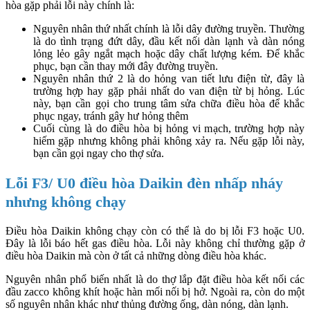
hòa gặp phải lỗi này chính là:
Nguyên nhân thứ nhất chính là lỗi dây đường truyền. Thường
là do tình trạng đứt dây, đầu kết nối dàn lạnh và dàn nóng
lỏng lẻo gây ngắt mạch hoặc dây chất lượng kém. Để khắc
phục, bạn cần thay mới đây đường truyền.
Nguyên nhân thứ 2 là do hỏng van tiết lưu điện từ, đây là
trường hợp hay gặp phải nhất do van điện từ bị hỏng. Lúc
này, bạn cần gọi cho trung tâm sửa chữa điều hòa để khắc
phục ngay, tránh gây hư hỏng thêm
Cuối cùng là do điều hòa bị hỏng vi mạch, trường hợp này
hiếm gặp nhưng không phải không xảy ra. Nếu gặp lỗi này,
bạn cần gọi ngay cho thợ sửa.
Lỗi F3/ U0 điều hòa Daikin đèn nhấp nháy
nhưng không chạy
Điều hòa Daikin không chạy còn có thể là do bị lỗi F3 hoặc U0.
Đây là lỗi báo hết gas điều hòa. Lỗi này không chỉ thường gặp ở
điều hòa Daikin mà còn ở tất cả những dòng điều hòa khác.
Nguyên nhân phổ biến nhất là do thợ lắp đặt điều hòa kết nối các
đầu zacco không khít hoặc hàn mối nối bị hở. Ngoài ra, còn do một
số nguyên nhân khác như thủng đường ống, dàn nóng, dàn lạnh.