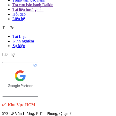
Tra cứu bảo hành Daikin
Tài liệu hướng dẫn
Hỏi đáp
Liên hệ
Tin tức
Tài Liệu
Kinh nghiệm
Sự kiện
Liên hệ
✅
Khu Vực HCM
573 Lê Văn Lương, P Tân Phong, Quận 7
KDC CONIC Nguyễn Văn Linh, Phong Phú, Bình Chánh