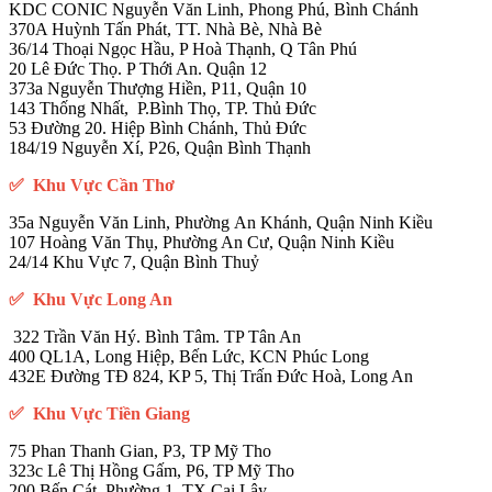
370A Huỳnh Tấn Phát, TT. Nhà Bè, Nhà Bè
36/14 Thoại Ngọc Hầu, P Hoà Thạnh, Q Tân Phú
20 Lê Đức Thọ. P Thới An. Quận 12
373a Nguyễn Thượng Hiền, P11, Quận 10
143 Thống Nhất, P.Bình Thọ, TP. Thủ Đức
53 Đường 20. Hiệp Bình Chánh, Thủ Đức
184/19 Nguyễn Xí, P26, Quận Bình Thạnh
✅ Khu Vực Cần Thơ
35a Nguyễn Văn Linh, Phường An Khánh, Quận Ninh Kiều
107 Hoàng Văn Thụ, Phường An Cư, Quận Ninh Kiều
24/14 Khu Vực 7, Quận Bình Thuỷ
✅ Khu Vực Long An
322 Trần Văn Hý. Bình Tâm. TP Tân An
400 QL1A, Long Hiệp, Bến Lức, KCN Phúc Long
432E Đường TĐ 824, KP 5, Thị Trấn Đức Hoà, Long An
✅ Khu Vực Tiền Giang
75 Phan Thanh Gian, P3, TP Mỹ Tho
323c Lê Thị Hồng Gấm, P6, TP Mỹ Tho
200 Bến Cát, Phường 1. TX Cai Lậy