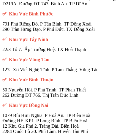
✅ Khu Vực Bình Phước
791 Phú Riềng Đỏ. P Tân Bình. TP Đồng Xoài
290 Trần Hưng Đạo. P Phú Đức. TX Đồng Xoài
✅ Khu Vực Tây Ninh
22/3 Tổ 7. Ấp Trường Huệ. TX Hoà Thạnh
✅ Khu Vực Vũng Tàu
127a Xô Viết Nghệ Tĩnh. P Tam Thắng. Vũng Tàu
✅ Khu Vực Bình Thuận
50 Nguyễn Hội. P Phú Trinh. TP Phan Thiết
262 Đường ĐT 766. Thị Trấn Đức Linh
✅ Khu Vực Đồng Nai
1079 Bùi Hữu Nghĩa. P Hoá An. TP Biên Hoà
Đường HF. KP1. P Long Bình. TP Biên Hoà
12 Khu Gia Phú 2. Trảng Dài. Biên Hoà
2284 Quốc Lộ 20. Phú Lâm. Huyện Tân Phú
21 Quốc Lộ 20. Gia Kiệm. Thống Nhất