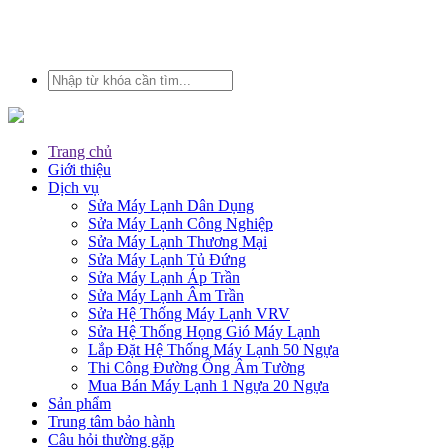
Trang chủ
Giới thiệu
Dịch vụ
Sửa Máy Lạnh Dân Dụng
Sửa Máy Lạnh Công Nghiệp
Sửa Máy Lạnh Thương Mại
Sửa Máy Lạnh Tủ Đứng
Sửa Máy Lạnh Áp Trần
Sửa Máy Lạnh Âm Trần
Sửa Hệ Thống Máy Lạnh VRV
Sửa Hệ Thống Họng Gió Máy Lạnh
Lắp Đặt Hệ Thống Máy Lạnh 50 Ngựa
Thi Công Đường Ống Âm Tường
Mua Bán Máy Lạnh 1 Ngựa 20 Ngựa
Sản phẩm
Trung tâm bảo hành
Câu hỏi thường gặp