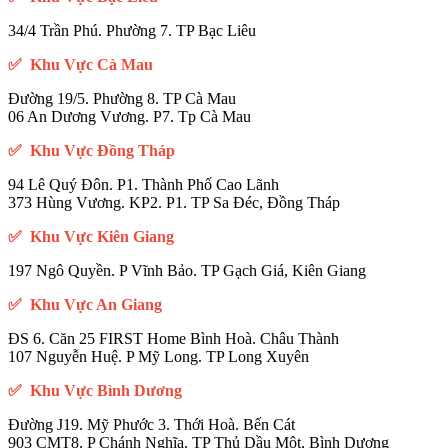
34/4 Trần Phú. Phường 7. TP Bạc Liêu
✅ Khu Vực Cà Mau
Đường 19/5. Phường 8. TP Cà Mau
06 An Dương Vương. P7. Tp Cà Mau
✅ Khu Vực Đồng Tháp
94 Lê Quý Đôn. P1. Thành Phố Cao Lãnh
373 Hùng Vương. KP2. P1. TP Sa Đéc, Đồng Tháp
✅ Khu Vực Kiên Giang
197 Ngô Quyền. P Vĩnh Bảo. TP Gạch Giá, Kiên Giang
✅ Khu Vực An Giang
ĐS 6. Căn 25 FIRST Home Bình Hoà. Châu Thành
107 Nguyễn Huệ. P Mỹ Long. TP Long Xuyên
✅ Khu Vực Bình Dương
Đường J19. Mỹ Phước 3. Thới Hoà. Bến Cát
903 CMT8. P Chánh Nghĩa. TP Thủ Dầu Một, Bình Dương
D219A. Đường ĐT 743. Bình An. TP Dĩ An